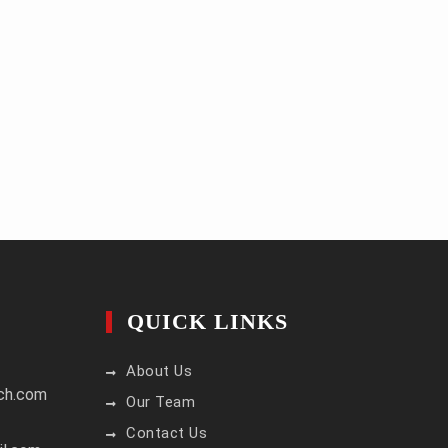
QUICK LINKS
About Us
ch.com
Our Team
Contact Us