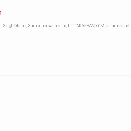
0
r Singh Dhami
,
Samacharsach.com
,
UTTARAKHAND CM
,
uttarakhand