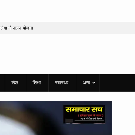
 मिलेगा गौ पालन योजना
पर लगी मुहर
िद्वार के पांच लोगों की
रों का हुआ सम्मान,
र
हा सफाई अभियान,
खेल
शिक्षा
स्वास्थ्य
अन्य
ीमें
ात्रा, अर्जुन सिंह