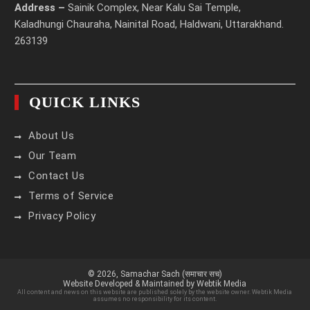
Address –
Sainik Complex, Near Kalu Sai Temple,
Kaladhungi Chauraha, Nainital Road, Haldwani, Uttarakhand.
263139
QUICK LINKS
About Us
Our Team
Contact Us
Terms of Service
Privacy Policy
© 2026,
Samachar Sach (समाचार सच)
Website Developed & Maintained by Webtik Media
All content and news on this website are published solely by the website owner. Webtik Media
assumes no responsibility for its content.