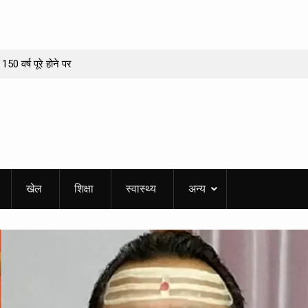
 150 वर्ष पूरे होने पर
 का बड़ा बदलाव, अब
यवस्था
 की जनसभा आज, 20
P दर्शन की आड़ में
खेल
शिक्षा
स्वास्थ्य
अन्य
 कई परतें
सजा भव्य गुरमत
्ति में सराबोर रही